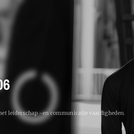
06
 met leiderschap -en communicatie vaardigheden.