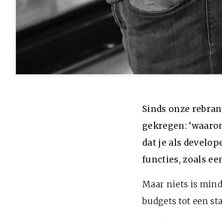
Sinds onze rebran
gekregen: ‘waaro
dat je als develo
functies, zoals een
Maar niets is mind
budgets tot een st