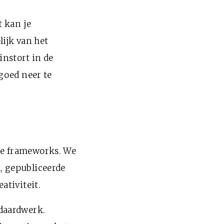
t kan je
ijk van het
instort in de
goed neer te
de frameworks. We
, gepubliceerde
ativiteit.
daardwerk.