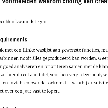
n voorbeelden waarom coding een crea
beelden kwam ik tegen:
equirements
k met een flinke waslijst aan gewenste functies, maar
arbinnen nooit álles geproduceerd kan worden. Gee
r goed analyseren en prioriteren samen met de klan
it hier direct aan tafel, voor hen vergt deze analyse
en inzichten over de toekomst —waarbij creativitei
t over een jaar vast te lopen.