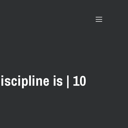
cipline is | 10
n