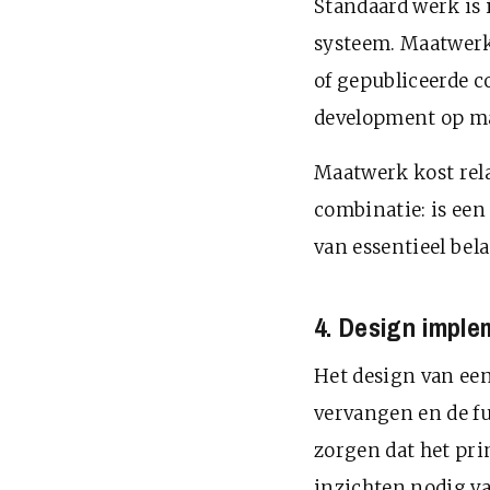
Standaard werk is 
systeem. Maatwerk
of gepubliceerde c
development op ma
Maatwerk kost rela
combinatie: is een
van essentieel be
4. Design impl
Het design van een
vervangen en de fu
zorgen dat het pr
inzichten nodig v