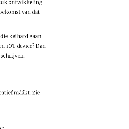
stuk ontwikkeling
toekomst van dat
die keihard gaan.
een iOT device? Dan
schrijven.
eatief máákt. Zie