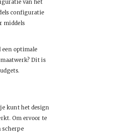
iguratie van het
els configuratie
ar middels
d een optimale
 maatwerk? Dit is
udgets.
 je kunt het design
rkt. Om ervoor te
n scherpe