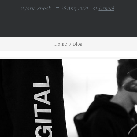
Joris Snoek
06 Apr, 2021
Drupal
Home
Blog