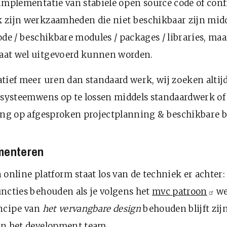
implementatie van stabiele open source code of conf
 zijn werkzaamheden die niet beschikbaar zijn midd
ode / beschikbare modules / packages / libraries, ma
at wel uitgevoerd kunnen worden.
tief meer uren dan standaard werk, wij zoeken altij
 systeemwens op te lossen middels standaardwerk of
lang op afgesproken projectplanning & beschikbare b
ementeren
 online platform staat los van de techniek er achter:
ncties behouden als je volgens het
mvc
patroon
we
incipe van
het vervangbare design
behouden blijft zij
an het development team.