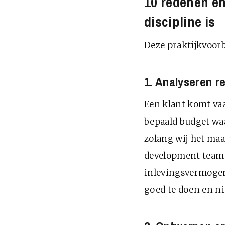
10 redenen e
discipline is
Deze praktijkvoor
1. Analyseren r
Een klant komt vaa
bepaald budget wa
zolang wij het maa
development team z
inlevingsvermogen 
goed te doen en nie