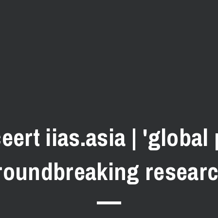
ert iias.asia | 'global
roundbreaking researc