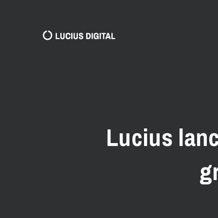
Lucius lance
g