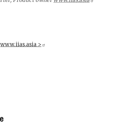
rter, Product owner
www.iias.asia
p
www.iias.asia
>
e