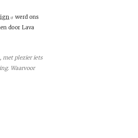
ign
werd ons
den door Lava
 met plezier iets
hing. Waarvoor