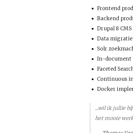
Frontend prod
Backend prod
Drupal 8 CMS
Data migratie
Solr zoekmac
In-document s
Faceted Searc
Continuous in
Docker imple
...wil ik julli
het mooie werk